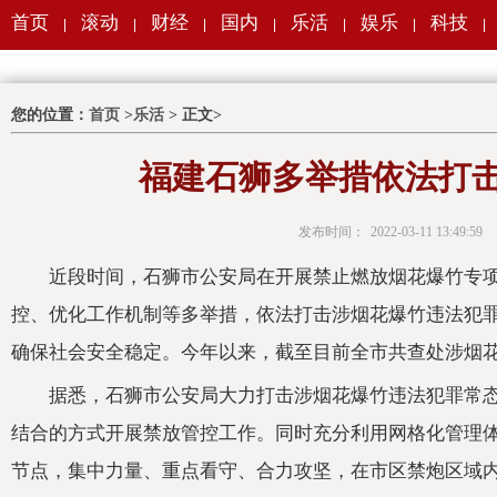
首页
滚动
财经
国内
乐活
娱乐
科技
|
|
|
|
|
|
|
您的位置：
首页
>
乐活
> 正文>
福建石狮多举措依法打
发布时间：
2022-03-11 13:49:59
近段时间，石狮市公安局在开展禁止燃放烟花爆竹专
控、优化工作机制等多举措，依法打击涉烟花爆竹违法犯
确保社会安全稳定。今年以来，截至目前全市共查处涉烟花
据悉，石狮市公安局大力打击涉烟花爆竹违法犯罪常
结合的方式开展禁放管控工作。同时充分利用网格化管理
节点，集中力量、重点看守、合力攻坚，在市区禁炮区域