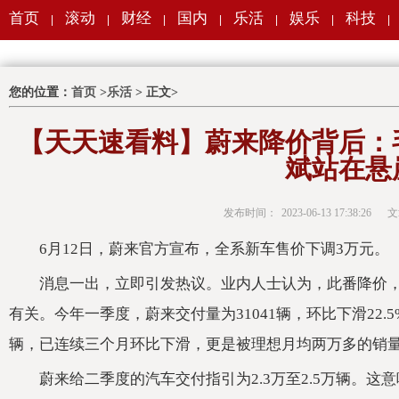
首页
滚动
财经
国内
乐活
娱乐
科技
|
|
|
|
|
|
|
您的位置：
首页
>
乐活
> 正文>
【天天速看料】蔚来降价背后：
斌站在悬
发布时间：
2023-06-13 17:38:26
文
6月12日，蔚来官方宣布，全系新车售价下调3万元。
消息一出，立即引发热议。业内人士认为，此番降价
有关。今年一季度，蔚来交付量为31041辆，环比下滑22.5
辆，已连续三个月环比下滑，更是被理想月均两万多的销
蔚来给二季度的汽车交付指引为2.3万至2.5万辆。这