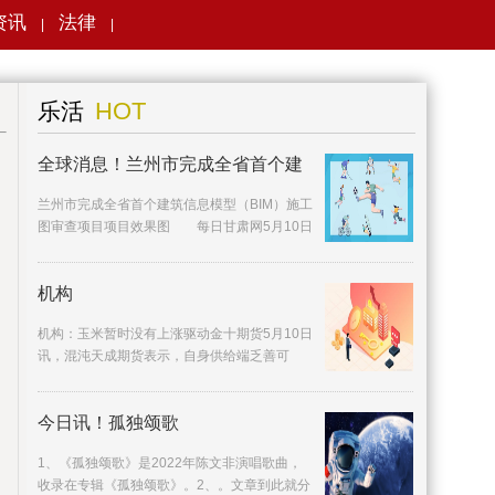
资讯
法律
|
|
搜索
HOT
乐活
全球消息！兰州市完成全省首个建
兰州市完成全省首个建筑信息模型（BIM）施工
图审查项目项目效果图 每日甘肃网5月10日
讯据兰州晚报报道5
机构
机构：玉米暂时没有上涨驱动金十期货5月10日
讯，混沌天成期货表示，自身供给端乏善可
陈，主要还是受一些替
今日讯！孤独颂歌
1、《孤独颂歌》是2022年陈文非演唱歌曲，
收录在专辑《孤独颂歌》。2、。文章到此就分