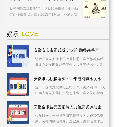
财经网汽车讯5月9日，据财联社报道，中汽协
方面提供数据，截至2023年1月底，不满足实
际行驶污染物排放试验
LOVE
娱乐
安徽安庆市正式成立“老年助餐慈善基
记者日前从安庆市民政局获悉，该市慈善会近
日设立老年助餐慈善基金，共同守护老年人舌
尖上的幸福。该基金专项用于资助城乡社区老
年食堂、社
安徽淮北积极落实2022年电网防汛度汛
近日，国网淮北供电公司工作人员来到110千伏
中泰变电站开展防汛隐患排查。该公司积极落
实2022年防汛度汛措施，提前细化应急预案，
推进极端
安徽全椒县完善拓展人力信息资源助企
今年以来，全椒县不断完善拓展人力资源信息
库、劳务对接信息库、企业用工需求信息库三