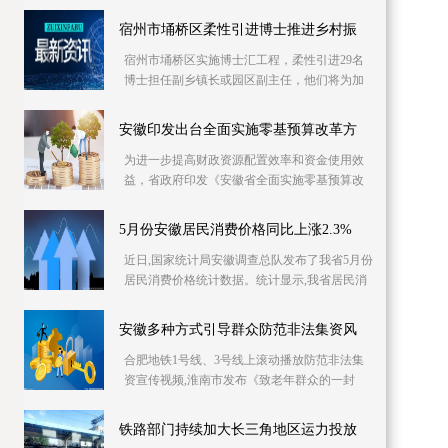
库信息资源，已摸排400多家次企业缺工岗位信
息1 2万个
宿州市埇桥区柔性引进博士推进乡村振
宿州市埇桥区实施博士汇工程，柔性引进29名
博士担任副乡镇长或园区副主任，他们将为加
快产业发展、推进乡村振兴强化智力支持。目
前，博士专
安徽印发出台全面实施零基预算改革方
为进一步提高财政资源配置效率和资金使用效
益，省政府印发《安徽省全面实施零基预算改
革方案》，明确从编制2023年预算起，在全省
范围内全面
5月份安徽居民消费价格同比上涨2.3%
近日,国家统计局安徽调查总队发布了我省5月份
居民消费价格统计数据。统计显示,我省居民消
费价格同比上涨2 3%,同比涨幅比上月回落0 4个
百分
安徽多种方式引导群众防范非法集资风
合肥地铁1号线、3号线上滚动播放防范非法集
资宣传视频,淮南市发布《致老年群众的一封
信》……6月份是一年一度防范和处置非法集资
宣传月,今
铁路部门持续加大长三角地区运力投放