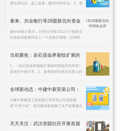
揉光滑以后，盖上盆盖，醒30分钟左右。2、把
面团切成比做饺子
泰来、兴业银行等28股获北向资金
据wind统计显示，5月8日共有1512只个股获北
向资金持股量环比上一个交易日增加。以增持
的股份数量和当日收盘
当前聚焦：岩石亚临界裂纹扩展的
1、《岩石亚临界裂纹扩展的时间相关性研究》
是依托中南大学。2、由李响担任项目负责人的
青年科学基金项目。
全球新动态：中建中新安装公司：
中建中新建设工程有限公司安装公司切实推
进“六专行动”，助力解决影响施工生产的重难点
问题，深入开展与中
天天关注：武汉杏园社区开展首届