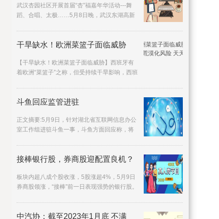
武汉杏园社区开展首届“杏”福嘉年华活动---舞
蹈、合唱、太极……5月8日晚，武汉东湖高新
区花山街道杏园社
干旱缺水！欧洲菜篮子面临威胁
【干旱缺水！欧洲菜篮子面临威胁】西班牙有
着欧洲“菜篮子”之称，但受持续干旱影响，西班
牙多地河流水位不
斗鱼回应监管进驻
正文摘要:5月9日，针对湖北省互联网信息办公
室工作组进驻斗鱼一事，斗鱼方面回应称，将
积极配合湖北省互联
接棒银行股，券商股迎配置良机？
板块内超八成个股收涨，5股涨超4%，5月9日
券商股领涨，“接棒”前一日表现强势的银行股。
当天早盘，A股券商
中汽协：截至2023年1月底 不满