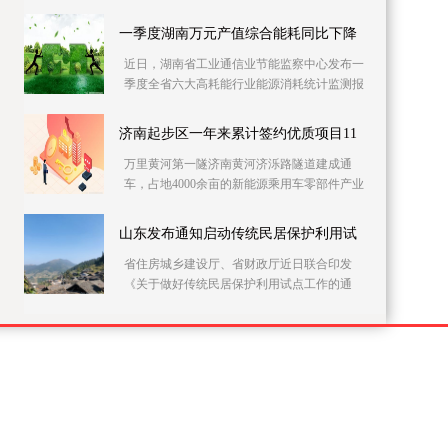
党员干部上门开展农村自建房安全隐患排查整
治。连日来
一季度湖南万元产值综合能耗同比下降
近日，湖南省工业通信业节能监察中心发布一
季度全省六大高耗能行业能源消耗统计监测报
告。据该报告，一季度全省146家主要高耗能企
业的万元
济南起步区一年来累计签约优质项目11
万里黄河第一隧济南黄河济泺路隧道建成通
车，占地4000余亩的新能源乘用车零部件产业
园加快施工……记者21日采访获悉，建设实施
方案获批复一
山东发布通知启动传统民居保护利用试
省住房城乡建设厅、省财政厅近日联合印发
《关于做好传统民居保护利用试点工作的通
知》，在全省部署开展传统民居保护利用试点
工作。此次试点