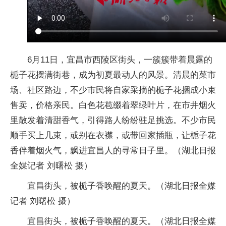
6月11日，宜昌市西陵区街头，一簇簇带着晨露的
栀子花摆满街巷，成为初夏最动人的风景。清晨的菜市
场、社区路边，不少市民将自家采摘的栀子花捆成小束
售卖，价格亲民。白色花苞缀着翠绿叶片，在市井烟火
里散发着清甜香气，引得路人纷纷驻足挑选。不少市民
顺手买上几束，或别在衣襟，或带回家插瓶，让栀子花
香伴着烟火气，飘进宜昌人的寻常日子里。（湖北日报
全媒记者 刘曙松 摄）
宜昌街头，被栀子香唤醒的夏天。（湖北日报全媒
记者 刘曙松 摄）
宜昌街头，被栀子香唤醒的夏天。（湖北日报全媒