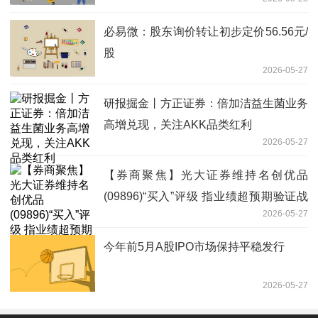
必易微：股东询价转让初步定价56.56元/
股
2026-05-27
研报掘金丨方正证券：倍加洁益生菌业务
高增兑现，关注AKK品类红利
2026-05-27
【券商聚焦】光大证券维持名创优品
(09896)“买入”评级 指业绩超预期验证战
2026-05-27
略成效
今年前5月A股IPO市场保持平稳发行
2026-05-27