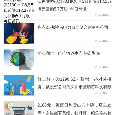
归创通桥(02190.HK)6月5日斥资112.3万
港元回购5.7万股_每日简讯
2026-06-05
焦点滚动:神马电力成立复合新材料公司
2026-06-05
浙江湖州：维护河道生态 热点聚焦
2026-06-05
好上好（001298.SZ）新增一起对外投
资，被投资公司为深圳市鼎瑞芯科技有限
2026-06-05
公司
2188元一碗面日均卖出几十碗，店主发
声：面里配有黄鳝、牡丹虾、鲍鱼等高档