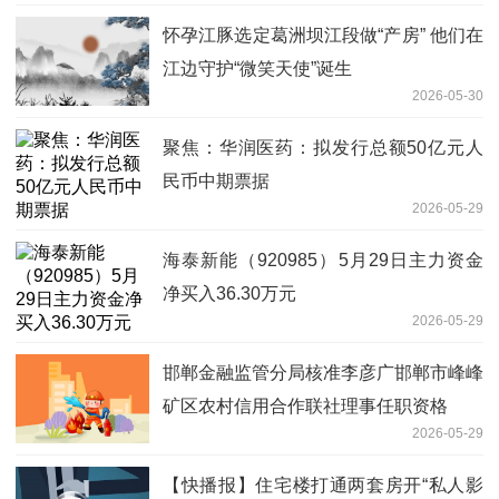
怀孕江豚选定葛洲坝江段做“产房” 他们在
江边守护“微笑天使”诞生
2026-05-30
聚焦：华润医药：拟发行总额50亿元人
民币中期票据
2026-05-29
海泰新能（920985）5月29日主力资金
净买入36.30万元
2026-05-29
邯郸金融监管分局核准李彦广邯郸市峰峰
矿区农村信用合作联社理事任职资格
2026-05-29
【快播报】住宅楼打通两套房开“私人影