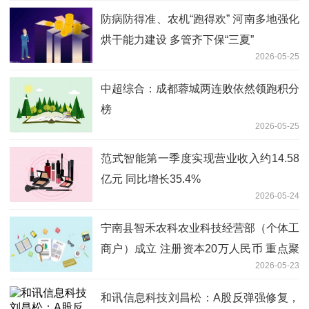
防病防得准、农机“跑得欢” 河南多地强化
烘干能力建设 多管齐下保“三夏”
2026-05-25
中超综合：成都蓉城两连败依然领跑积分
榜
2026-05-25
范式智能第一季度实现营业收入约14.58
亿元 同比增长35.4%
2026-05-24
宁南县智禾农科农业科技经营部（个体工
商户）成立 注册资本20万人民币 重点聚
2026-05-23
焦
和讯信息科技刘昌松：A股反弹强修复，