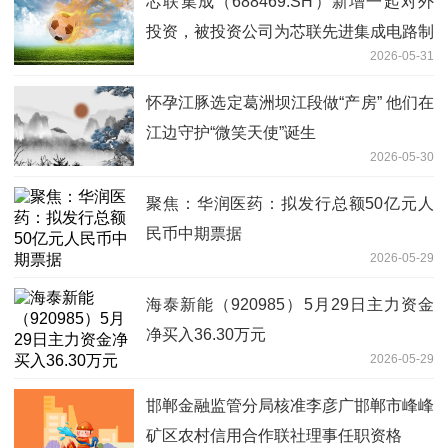
芯联集成（688469.SH）新增一起对外
投资，被投资公司为芯联先进集成电路制
2026-05-31
造（绍兴）有限公司 快资讯
怀孕江豚选定葛洲坝江段做“产房” 他们在
江边守护“微笑天使”诞生
2026-05-30
聚焦：华润医药：拟发行总额50亿元人
民币中期票据
2026-05-29
海泰新能（920985）5月29日主力资金
净买入36.30万元
2026-05-29
邯郸金融监管分局核准李彦广邯郸市峰峰
矿区农村信用合作联社理事任职资格