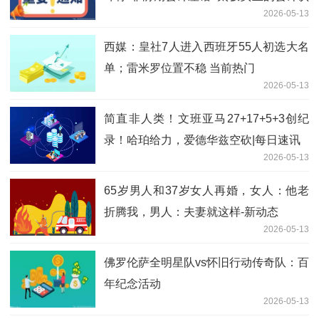
2026-05-13
定合理吗？
西媒：皇社7人进入西班牙55人初选大名
单；雷米罗位置不稳 当前热门
2026-05-13
简直非人类！文班亚马27+17+5+3创纪
录！哈珀给力，爱德华兹空砍|每日速讯
2026-05-13
65岁男人和37岁女人再婚，女人：他老
折腾我，男人：夫妻就这样-新动态
2026-05-13
佛罗伦萨全明星队vs怀旧行动传奇队：百
年纪念活动
2026-05-13