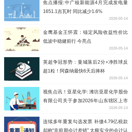
焦点播报:中广核新能源4月完成发电量
1651.1吉瓦时 同比减少1.6%
2026-05-14
金鹰基金王怀震：锚定风险收益性价比
低波中稳健前行 今亮点
2026-05-14
英超争冠形势：曼城落后2分+净胜球反
超1粒！阿森纳最快6天后捧杯
2026-05-14
视焦点讯！亚星化学: 潍坊亚星化学股份
有限公司关于参加2026年山东辖区上市
2026-05-13
公司投资者网上集体接待日活动的公告
连续多年重复勾选发票 补缴4.79亿税款
却称“非前期会计差错” 太极实业的会计认