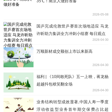
35℃！南京人做好准备
2026-05-08
国乒完成伦敦世乒赛首次场地适应 马龙
许昕助力集训全力冲刺小组赛 每日观点
2026-04-30
万顺新材成交额创上市以来新高
2026-04-30
福利 | 《10间敢死队》五一上映，蒋龙杨
超越抖包袱笑翻全场
2026-04-30
业务结构转型成效显著,中国人寿一季度
浮动收益型业务首年期交保费占比超