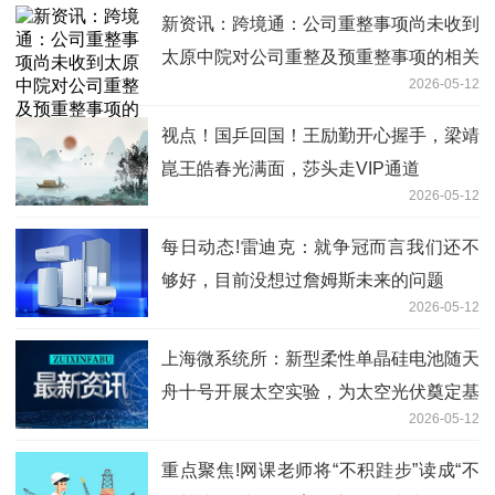
新资讯：跨境通：公司重整事项尚未收到
太原中院对公司重整及预重整事项的相关
2026-05-12
通知或裁定
视点！国乒回国！王励勤开心握手，梁靖
崑王皓春光满面，莎头走VIP通道
2026-05-12
每日动态!雷迪克：就争冠而言我们还不
够好，目前没想过詹姆斯未来的问题
2026-05-12
上海微系统所：新型柔性单晶硅电池随天
舟十号开展太空实验，为太空光伏奠定基
2026-05-12
础-看热讯
重点聚焦!网课老师将“不积跬步”读成“不