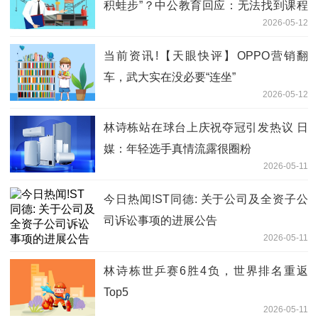
积蛙步”？中公教育回应：无法找到课程
2026-05-12
具体出处，建议由学员直接反馈
当前资讯!【天眼快评】OPPO营销翻
车，武大实在没必要“连坐”
2026-05-12
林诗栋站在球台上庆祝夺冠引发热议 日
媒：年轻选手真情流露很圈粉
2026-05-11
今日热闻!ST同德: 关于公司及全资子公
司诉讼事项的进展公告
2026-05-11
林诗栋世乒赛6胜4负，世界排名重返
Top5
2026-05-11