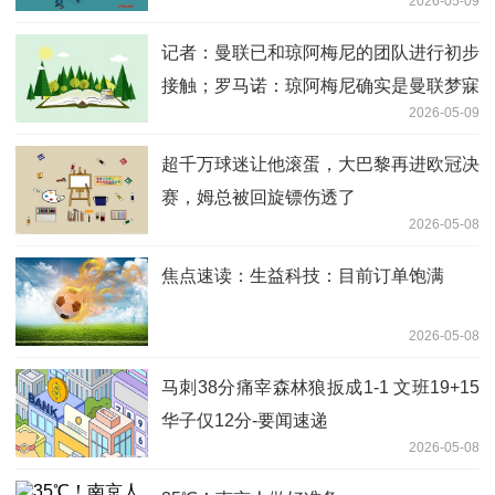
2026-05-09
记者：曼联已和琼阿梅尼的团队进行初步
接触；罗马诺：琼阿梅尼确实是曼联梦寐
2026-05-09
以求的引援目标
超千万球迷让他滚蛋，大巴黎再进欧冠决
赛，姆总被回旋镖伤透了
2026-05-08
焦点速读：生益科技：目前订单饱满
2026-05-08
马刺38分痛宰森林狼扳成1-1 文班19+15
华子仅12分-要闻速递
2026-05-08