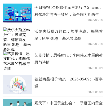
今日播报!准备陪伴库里退役？Shams：
科尔决定与勇士续约，新合同为期两年
2026-05-10
沃尔夫斯堡vs拜仁：埃里克森、梅勒首
发，哈里-凯恩、基米希出战
2026-05-10
艺贵传情，思接时代：李向伟艺术展的哲
思与诗情
2026-05-09
铟丝商品报价动态（2026-05-09）-百事
通
2026-05-09
观天下！中国黄金协会：一季度国内黄金