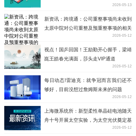
2026-05-13
新资讯：跨境通：公司重整事项尚未收到
太原中院对公司重整及预重整事项的相关
2026-05-12
通知或裁定
视点！国乒回国！王励勤开心握手，梁靖
崑王皓春光满面，莎头走VIP通道
2026-05-12
每日动态!雷迪克：就争冠而言我们还不
够好，目前没想过詹姆斯未来的问题
2026-05-12
上海微系统所：新型柔性单晶硅电池随天
舟十号开展太空实验，为太空光伏奠定基
2026-05-12
础-看热讯