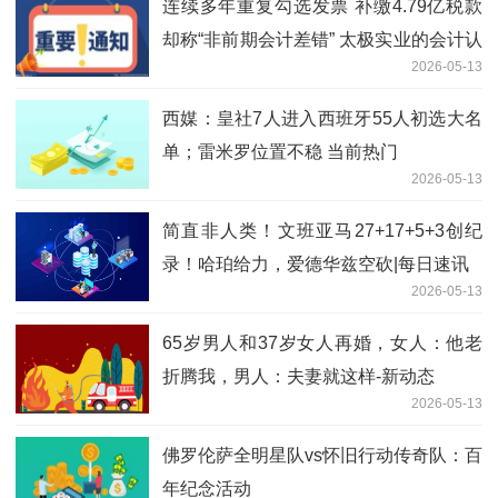
连续多年重复勾选发票 补缴4.79亿税款
却称“非前期会计差错” 太极实业的会计认
2026-05-13
定合理吗？
西媒：皇社7人进入西班牙55人初选大名
单；雷米罗位置不稳 当前热门
2026-05-13
简直非人类！文班亚马27+17+5+3创纪
录！哈珀给力，爱德华兹空砍|每日速讯
2026-05-13
65岁男人和37岁女人再婚，女人：他老
折腾我，男人：夫妻就这样-新动态
2026-05-13
佛罗伦萨全明星队vs怀旧行动传奇队：百
年纪念活动