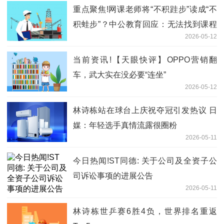
重点聚焦!网课老师将“不积跬步”读成“不
积蛙步”？中公教育回应：无法找到课程
2026-05-12
具体出处，建议由学员直接反馈
当前资讯!【天眼快评】OPPO营销翻
车，武大实在没必要“连坐”
2026-05-12
林诗栋站在球台上庆祝夺冠引发热议 日
媒：年轻选手真情流露很圈粉
2026-05-11
今日热闻!ST同德: 关于公司及全资子公
司诉讼事项的进展公告
2026-05-11
林诗栋世乒赛6胜4负，世界排名重返