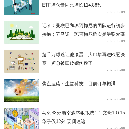
ETF增仓量同比增长114.88%
2026-05-09
记者：曼联已和琼阿梅尼的团队进行初步
接触；罗马诺：琼阿梅尼确实是曼联梦寐
2026-05-09
以求的引援目标
超千万球迷让他滚蛋，大巴黎再进欧冠决
赛，姆总被回旋镖伤透了
2026-05-08
焦点速读：生益科技：目前订单饱满
2026-05-08
马刺38分痛宰森林狼扳成1-1 文班19+15
华子仅12分-要闻速递
2026-05-08