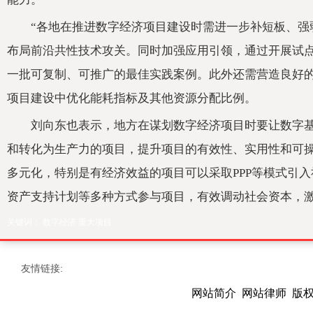
“各地在推进数字经济项目建设时需进一步补短板、强
布局前沿共性技术攻关。同时加强应用引领，通过开展试
一批可复制、可推广的最佳实践案例。此外还需营造良好
项目建设中优化能耗指标及其他资源分配比例。
刘向东也表示，地方在谋划数字经济项目时要让数字
和转化为生产力的项目，提升项目的有效性、实用性和可
多元化，特别是有经济效益的项目可以采取PPP等模式引
资产支持计划等多种方式参与项目，有效调动社会资本，
关键词：
数字经济
重大项目
友情链接:
网站简介 网站律师 版