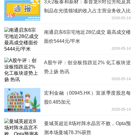
3天2板泰和新材：泰普龙®对位芳纶及其
制品在光缆领域的收入占主营业务收入比
2026-05-14
例不足10%
南通启东6宗宅地近28亿成交 最高成交楼
面价5444元/平米
2026-05-14
A股午评：创业板指跌近2% 化工板块逆
势上扬 热讯
2026-05-14
宏利金融（00945.HK）宣派季度股息每
股0.485加元
2026-05-14
曼城英超近8场对阵水晶宫不败，Opta预
测本场曼城78.3%获胜