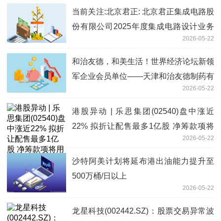
当前关注:北京君正: 北京君正集成电路股
份有限公司2025年度集成电路设计业务
2026-05-22
产品销售量情况专项审核报告
和治友德，和美生活！世界经济论坛新领
军企业会员单位——天津和治友德制药有
2026-05-22
限公司十九周岁生日快乐！
港股异动 | 乐思集团(02540)盘中涨近
22% 拟折让配售最多1亿股 净筹款项将
2026-05-22
用于AI短片制作技术升级等 微头条
沙特阿美计划将延布港出油能力提升至
500万桶/日以上
2026-05-22
龙星科技(002442.SZ)：股票交易异常波