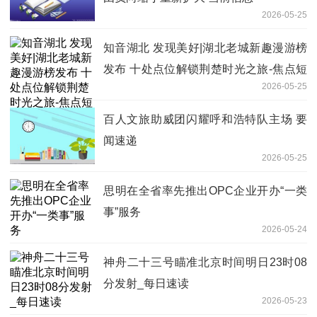
2026-05-25
知音湖北 发现美好|湖北老城新趣漫游榜
发布 十处点位解锁荆楚时光之旅-焦点短
2026-05-25
讯
百人文旅助威团闪耀呼和浩特队主场 要
闻速递
2026-05-25
思明在全省率先推出OPC企业开办“一类
事”服务
2026-05-24
神舟二十三号瞄准北京时间明日23时08
分发射_每日速读
2026-05-23