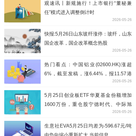
观速讯丨新规施行！上市银行“董秘兼
任”模式进入调整倒计时
2026-05-26
快报:5月26日山东玻纤涨停：玻纤，山东
国企改革，国企改革概念热股
2026-05-26
热门看点：中国铝业(02600.HK)涨超
6%，截至发稿，涨6.44%，报11.57港
2026-05-26
元，成交额3.81亿港元
5月25日创业板ETF华夏基金份额增加
1600万份，重仓股宁德时代、中际旭
2026-05-26
创、新易盛
生意社EVA5月25日均差为-596.67元/吨
由负向缩小重新扩大 当前信息