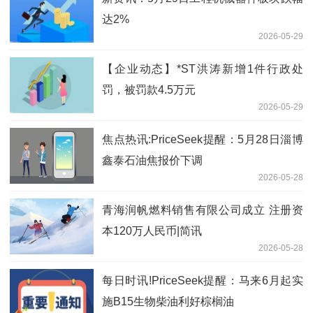
达2%
2026-05-29
【企业动态】*ST洪涛新增1件行政处
罚，被罚款4.5万元
2026-05-29
焦点热讯:PriceSeek提醒：5月28日淄博
鑫泰石油焦报价下调
2026-05-28
青海润帆燃料销售有限公司成立 注册资
本120万人民币|简讯
2026-05-28
每日时讯!PriceSeek提醒：马来6月起实
施B15生物柴油利好棕榈油