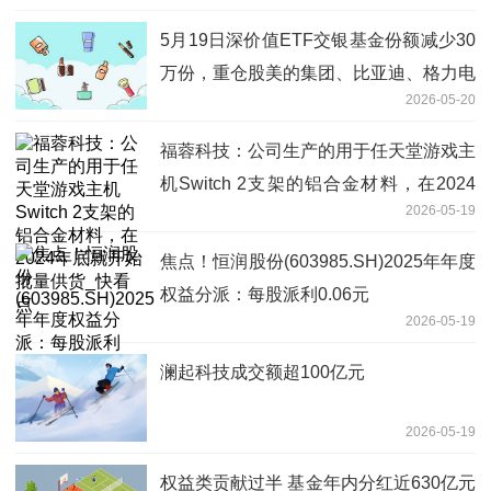
5月19日深价值ETF交银基金份额减少30
万份，重仓股美的集团、比亚迪、格力电
2026-05-20
器_当前热讯
福蓉科技：公司生产的用于任天堂游戏主
机Switch 2支架的铝合金材料，在2024
2026-05-19
年底就开始批量供货_快看点
焦点！恒润股份(603985.SH)2025年年度
权益分派：每股派利0.06元
2026-05-19
澜起科技成交额超100亿元
2026-05-19
权益类贡献过半 基金年内分红近630亿元