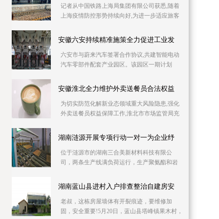
记者从中国铁路上海局集团有限公司获悉,随着
上海疫情防控形势持续向好,为进一步适应旅客
出行需要,助力复工复产,铁路部门自6月10日起
持续加
安徽六安持续精准施策全力促进工业发
六安市与蔚来汽车签署合作协议,共建智能电动
汽车零部件配套产业园区。该园区一期计划
2023年上半年投产,建成后将具备年产30万吨铝
压铸产能,
安徽淮北全力维护外卖送餐员合法权益
为切实防范化解新业态领域重大风险隐患,强化
外卖送餐员权益保障工作,淮北市市场监管局充
分发挥职能作用,全力维护外卖送餐员合法权
益。淮北
湖南涟源开展专项行动一对一为企业纾
位于涟源市的湖南三合美新材料科技有限公
司，两条生产线满负荷运行，生产聚氨酯和岩
棉复合板。因产品升级与产能扩充，急需新增
两条生产线，
湖南蓝山县进村入户排查整治自建房安
老叔，这栋房屋墙体有开裂痕迹，要维修加
固，安全重要!5月20日，蓝山县塔峰镇果木村，