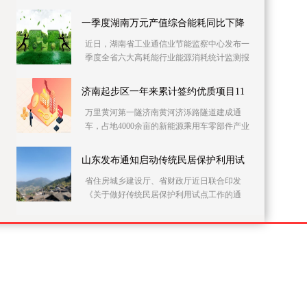
党员干部上门开展农村自建房安全隐患排查整
治。连日来
一季度湖南万元产值综合能耗同比下降
近日，湖南省工业通信业节能监察中心发布一
季度全省六大高耗能行业能源消耗统计监测报
告。据该报告，一季度全省146家主要高耗能企
业的万元
济南起步区一年来累计签约优质项目11
万里黄河第一隧济南黄河济泺路隧道建成通
车，占地4000余亩的新能源乘用车零部件产业
园加快施工……记者21日采访获悉，建设实施
方案获批复一
山东发布通知启动传统民居保护利用试
省住房城乡建设厅、省财政厅近日联合印发
《关于做好传统民居保护利用试点工作的通
知》，在全省部署开展传统民居保护利用试点
工作。此次试点