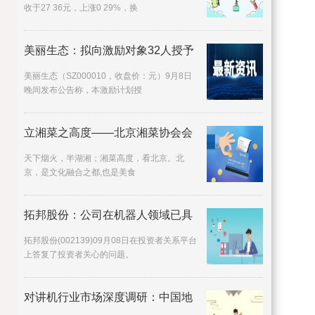
收于27 36元，上涨0 29%，换
美丽生态：拟向激励对象32人授予
美丽生态（SZ000010，收盘价：元）9月8日
晚间发布公告称，本激励计划授
立湘菜之高度——北京湘菜协会会
天下烟火，半湖湘；湘菜高度，看北京。北
京，是文化融合之都,也是美食
拓邦股份：公司在机器人领域已具
拓邦股份(002139)09月08日在投资者关系平台
上答复了投资者关心的问题。
对讲机行业市场深度调研：中国地