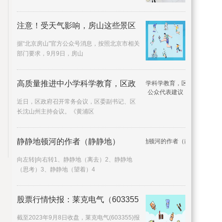
注意！受天气影响，房山这些景区
据“北京房山”官方公众号消息，按照北京市相关
部门要求，9月9日，房山
高质量推进中小学科学教育，区政
近日，区政府召开常务会议，区委副书记、区
长沈山州主持会议。《黄浦区
静静地顿河的作者（静静地）
向左转|向右转1、静静地（离去）2、静静地
（思考）3、静静地（望着）4
股票行情快报：莱克电气（603355
截至2023年9月8日收盘，莱克电气(603355)报