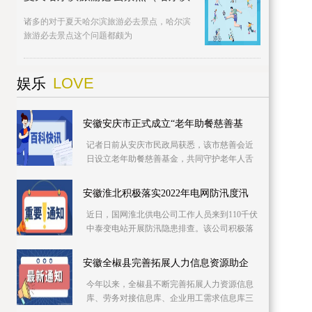
诸多的对于夏天哈尔滨旅游必去景点，哈尔滨
旅游必去景点这个问题都颇为
LOVE
娱乐
安徽安庆市正式成立“老年助餐慈善基
记者日前从安庆市民政局获悉，该市慈善会近
日设立老年助餐慈善基金，共同守护老年人舌
尖上的幸福。该基金专项用于资助城乡社区老
年食堂、社
安徽淮北积极落实2022年电网防汛度汛
近日，国网淮北供电公司工作人员来到110千伏
中泰变电站开展防汛隐患排查。该公司积极落
实2022年防汛度汛措施，提前细化应急预案，
推进极端
安徽全椒县完善拓展人力信息资源助企
今年以来，全椒县不断完善拓展人力资源信息
库、劳务对接信息库、企业用工需求信息库三