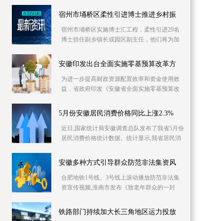
库信息资源，已摸排400多家次企业缺工岗位信
息1 2万个
宿州市埇桥区柔性引进博士推进乡村振
宿州市埇桥区实施博士汇工程，柔性引进29名
博士担任副乡镇长或园区副主任，他们将为加
快产业发展、推进乡村振兴强化智力支持。目
前，博士专
安徽印发出台全面实施零基预算改革方
为进一步提高财政资源配置效率和资金使用效
益，省政府印发《安徽省全面实施零基预算改
革方案》，明确从编制2023年预算起，在全省
范围内全面
5月份安徽居民消费价格同比上涨2.3%
近日,国家统计局安徽调查总队发布了我省5月份
居民消费价格统计数据。统计显示,我省居民消
费价格同比上涨2 3%,同比涨幅比上月回落0 4个
百分
安徽多种方式引导群众防范非法集资风
合肥地铁1号线、3号线上滚动播放防范非法集
资宣传视频,淮南市发布《致老年群众的一封
信》……6月份是一年一度防范和处置非法集资
宣传月,今
铁路部门持续加大长三角地区运力投放