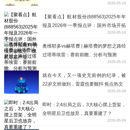
2026-05-10
点
【聚看点】航材股份(688563)2025年年
报及2026年一季报点评：国外市场开拓
2026-05-10
顺利 持续突破低空、燃机等新产业
奥维耶多vs赫塔费 | 赫塔费的梦想之路经
过塔蒂埃雷：赛前前瞻、分析与预测
2026-05-10
就在今天，又一项史无前例的纪录，被
22岁文班做到，雷霆也要颤抖 焦点热文
2026-05-09
即时：2:4出局之后，3大核心摆上货架，
全明星后卫也放弃，真要重建了？
2026-05-09