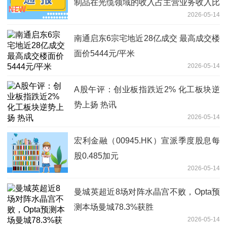
制品在光缆领域的收入占主营业务收入比
2026-05-14
例不足10%
南通启东6宗宅地近28亿成交 最高成交楼
面价5444元/平米
2026-05-14
A股午评：创业板指跌近2% 化工板块逆
势上扬 热讯
2026-05-14
宏利金融（00945.HK）宣派季度股息每
股0.485加元
2026-05-14
曼城英超近8场对阵水晶宫不败，Opta预
测本场曼城78.3%获胜
2026-05-14