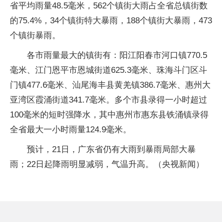
省平均雨量48.5毫米，562个镇街大雨占全省总镇街数
的75.4%，34个镇街特大暴雨，188个镇街大暴雨，473
个镇街暴雨。
各市雨量最大的镇街有：阳江阳春市河口镇770.5
毫米、江门恩平市恩城街道625.3毫米、珠海斗门区斗
门镇477.6毫米、汕尾海丰县黄羌镇386.7毫米、惠州大
亚湾区霞涌街道341.7毫米。多个市县录得一小时超过
100毫米的短时强降水，其中惠州市惠东县铁涌镇录得
全省最大一小时雨量124.9毫米。
预计，21日，广东省仍有大雨到暴雨局部大暴
雨；22日起降雨明显减弱，气温升高。（央视新闻）