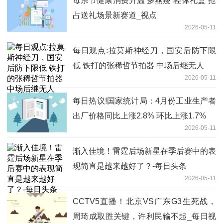
母亲节健康消费升温 多燕瘦“轻体礼盒”抢
占送礼场景新赛道_视点
2026-05-11
每日观点:拉莫斯神经刀，国安后防下限
低 铁打的张稀哲节拍器 中场后继无人
2026-05-11
每日热议!国家统计局：4月份工业生产者
出厂价格同比上涨2.8% 环比上涨1.7%
2026-05-11
渐入佳境！雷霆后场新星在季后赛中的表
现简直是越来越好了？-每日头条
2026-05-11
CCTV5直播！北京VS广东G3生死战，
周琦成取胜关键，许利民输不起_每日视