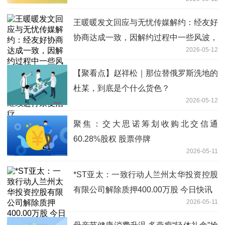
热点
王暖暖发文回应与无忧传媒解约：经友好
协商达成一致，因解约过程中一些风波，
2026-05-12
占用公共资源深表歉意，现已经回到医
院，继续进行康复治疗
【聚看点】赵祥松｜那位替俄罗斯洗地的
杜某，到底是个什么货色？
2026-05-12
聚焦：交大思诺筹划收购北交信通
60.28%股权 股票停牌
2026-05-11
*ST亚太：一致行动人兰州太华投资控股
有限公司解除质押400.00万股 今日快讯
2026-05-11