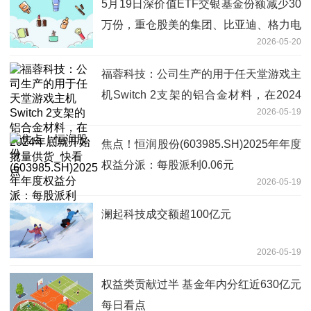
5月19日深价值ETF交银基金份额减少30
万份，重仓股美的集团、比亚迪、格力电
2026-05-20
器_当前热讯
福蓉科技：公司生产的用于任天堂游戏主
机Switch 2支架的铝合金材料，在2024
2026-05-19
年底就开始批量供货_快看点
焦点！恒润股份(603985.SH)2025年年度
权益分派：每股派利0.06元
2026-05-19
澜起科技成交额超100亿元
2026-05-19
权益类贡献过半 基金年内分红近630亿元
每日看点