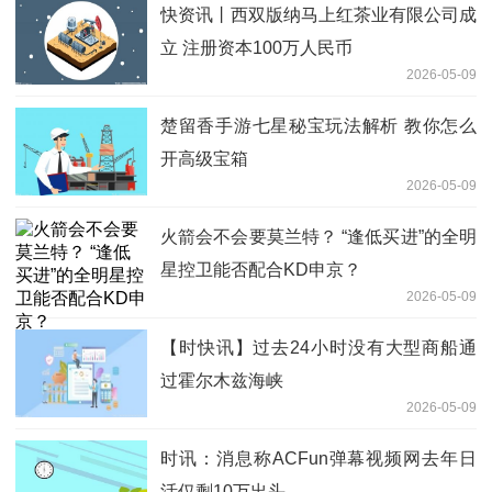
快资讯丨西双版纳马上红茶业有限公司成
立 注册资本100万人民币
2026-05-09
楚留香手游七星秘宝玩法解析 教你怎么
开高级宝箱
2026-05-09
火箭会不会要莫兰特？ “逢低买进”的全明
星控卫能否配合KD申京？
2026-05-09
【时快讯】过去24小时没有大型商船通
过霍尔木兹海峡
2026-05-09
时讯：消息称ACFun弹幕视频网去年日
活仅剩10万出头