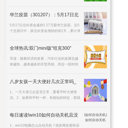
果。??????作者|
华兰疫苗（301207）：5月17日北
5月17日北向资金减持2 27万股华兰疫苗。近5
个交易日中，获北向资金增持的有2天，累计净
增持1 43万股。近20
全球热讯:双门mini版“坦克300”
导读：随着经济的发展，汽车行业的发展也越
来越快，越来越多的车型亮相，而近一段时间
销量火爆的车型非SUV
八岁女孩一天大便好几次正常吗_
1、一天大便几次是否正常，要看平时大便情
况。2、如果和平时一样，有相似的特征，那就
是正常的。3、如果一
每日速读!win10如何自动关机且没
1、win10电脑怎么自动关机？很多网友都有设