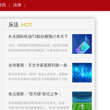
资讯
法律
|
|
搜索
HOT
乐活
长乐国际机场T2航站楼预计本月下
16日，福州新区官网将获批后的《福州长乐国
际机场地块控制性详细规划》主要内容向社会
公布。
全球要闻：天文学家观察到第一条
据15日发表在《自然》杂志上的论文，美国加
州大学圣克鲁斯分校的天文学家观察到了太阳
系外的第一条辐射带，
焦点观察：“登月级”前沿之争：
无创血糖监测技术即将成为关注焦点。在这一
号称“登月级”前沿探索项目上，华为已经领先苹