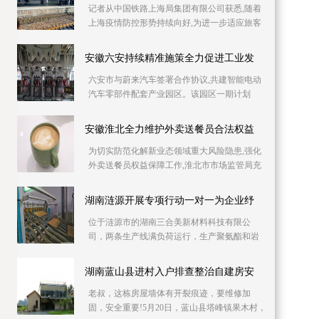
记者从中国铁路上海局集团有限公司获悉,随着
上海疫情防控形势持续向好,为进一步适应旅客
出行需要,助力复工复产,铁路部门自6月10日起
持续加
安徽六安持续精准施策全力促进工业发
六安市与蔚来汽车签署合作协议,共建智能电动
汽车零部件配套产业园区。该园区一期计划
2023年上半年投产,建成后将具备年产30万吨铝
压铸产能,
安徽淮北全力维护外卖送餐员合法权益
为切实防范化解新业态领域重大风险隐患,强化
外卖送餐员权益保障工作,淮北市市场监管局充
分发挥职能作用,全力维护外卖送餐员合法权
益。淮北
湖南涟源开展专项行动一对一为企业纾
位于涟源市的湖南三合美新材料科技有限公
司，两条生产线满负荷运行，生产聚氨酯和岩
棉复合板。因产品升级与产能扩充，急需新增
两条生产线，
湖南蓝山县进村入户排查整治自建房安
老叔，这栋房屋墙体有开裂痕迹，要维修加
固，安全重要!5月20日，蓝山县塔峰镇果木村，