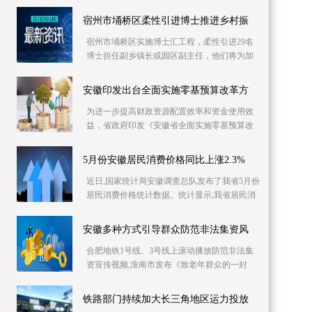
库信息资源，已摸排400多家次企业缺工岗位信
息1 2万个
宿州市埇桥区柔性引进博士推进乡村振
宿州市埇桥区实施博士汇工程，柔性引进29名
博士担任副乡镇长或园区副主任，他们将为加
快产业发展、推进乡村振兴强化智力支持。目
前，博士专
安徽印发出台全面实施零基预算改革方
为进一步提高财政资源配置效率和资金使用效
益，省政府印发《安徽省全面实施零基预算改
革方案》，明确从编制2023年预算起，在全省
范围内全面
5月份安徽居民消费价格同比上涨2.3%
近日,国家统计局安徽调查总队发布了我省5月份
居民消费价格统计数据。统计显示,我省居民消
费价格同比上涨2 3%,同比涨幅比上月回落0 4个
百分
安徽多种方式引导群众防范非法集资风
合肥地铁1号线、3号线上滚动播放防范非法集
资宣传视频,淮南市发布《致老年群众的一封
信》……6月份是一年一度防范和处置非法集资
宣传月,今
铁路部门持续加大长三角地区运力投放