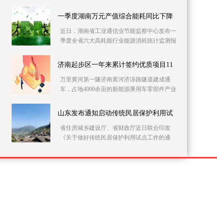
党员干部上门开展农村自建房安全隐患排查整
治。连日来
一季度湖南万元产值综合能耗同比下降
近日，湖南省工业通信业节能监察中心发布一
季度全省六大高耗能行业能源消耗统计监测报
告。据该报告，一季度全省146家主要高耗能企
业的万元
济南起步区一年来累计签约优质项目11
万里黄河第一隧济南黄河济泺路隧道建成通
车，占地4000余亩的新能源乘用车零部件产业
园加快施工……记者21日采访获悉，建设实施
方案获批复一
山东发布通知启动传统民居保护利用试
省住房城乡建设厅、省财政厅近日联合印发
《关于做好传统民居保护利用试点工作的通
知》，在全省部署开展传统民居保护利用试点
工作。此次试点