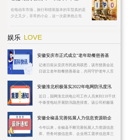
在电动车市场，旅行和猎装版本的车型真的是
少之又少，非常的小众，这一次蔚来抢占先
机。近日，蔚来官方发布
LOVE
娱乐
安徽安庆市正式成立“老年助餐慈善基
记者日前从安庆市民政局获悉，该市慈善会近
日设立老年助餐慈善基金，共同守护老年人舌
尖上的幸福。该基金专项用于资助城乡社区老
年食堂、社
安徽淮北积极落实2022年电网防汛度汛
近日，国网淮北供电公司工作人员来到110千伏
中泰变电站开展防汛隐患排查。该公司积极落
实2022年防汛度汛措施，提前细化应急预案，
推进极端
安徽全椒县完善拓展人力信息资源助企
今年以来，全椒县不断完善拓展人力资源信息
库、劳务对接信息库、企业用工需求信息库三