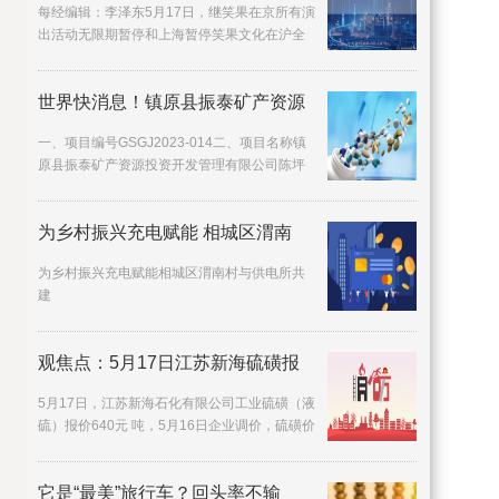
每经编辑：李泽东5月17日，继笑果在京所有演
出活动无限期暂停和上海暂停笑果文化在沪全
部演出后，有网友收
世界快消息！镇原县振泰矿产资源
一、项目编号GSGJ2023-014二、项目名称镇
原县振泰矿产资源投资开发管理有限公司陈坪
砂厂所需生产物资采购项
为乡村振兴充电赋能 相城区渭南
为乡村振兴充电赋能相城区渭南村与供电所共
建
观焦点：5月17日江苏新海硫磺报
5月17日，江苏新海石化有限公司工业硫磺（液
硫）报价640元 吨，5月16日企业调价，硫磺价
格上调20元 吨，目
它是“最美”旅行车？回头率不输