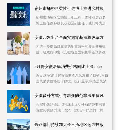
库信息资源，已摸排400多家次企业缺工岗位信
息1 2万个
宿州市埇桥区柔性引进博士推进乡村振
宿州市埇桥区实施博士汇工程，柔性引进29名
博士担任副乡镇长或园区副主任，他们将为加
快产业发展、推进乡村振兴强化智力支持。目
前，博士专
安徽印发出台全面实施零基预算改革方
为进一步提高财政资源配置效率和资金使用效
益，省政府印发《安徽省全面实施零基预算改
革方案》，明确从编制2023年预算起，在全省
范围内全面
5月份安徽居民消费价格同比上涨2.3%
近日,国家统计局安徽调查总队发布了我省5月份
居民消费价格统计数据。统计显示,我省居民消
费价格同比上涨2 3%,同比涨幅比上月回落0 4个
百分
安徽多种方式引导群众防范非法集资风
合肥地铁1号线、3号线上滚动播放防范非法集
资宣传视频,淮南市发布《致老年群众的一封
信》……6月份是一年一度防范和处置非法集资
宣传月,今
铁路部门持续加大长三角地区运力投放