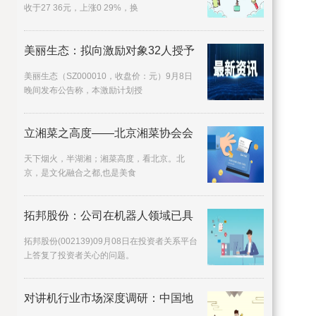
收于27 36元，上涨0 29%，换
美丽生态：拟向激励对象32人授予
美丽生态（SZ000010，收盘价：元）9月8日
晚间发布公告称，本激励计划授
立湘菜之高度——北京湘菜协会会
天下烟火，半湖湘；湘菜高度，看北京。北
京，是文化融合之都,也是美食
拓邦股份：公司在机器人领域已具
拓邦股份(002139)09月08日在投资者关系平台
上答复了投资者关心的问题。
对讲机行业市场深度调研：中国地