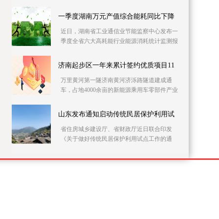
党员干部上门开展农村自建房安全隐患排查整
治。连日来
一季度湖南万元产值综合能耗同比下降
近日，湖南省工业通信业节能监察中心发布一
季度全省六大高耗能行业能源消耗统计监测报
告。据该报告，一季度全省146家主要高耗能企
业的万元
济南起步区一年来累计签约优质项目11
万里黄河第一隧济南黄河济泺路隧道建成通
车，占地4000余亩的新能源乘用车零部件产业
园加快施工……记者21日采访获悉，建设实施
方案获批复一
山东发布通知启动传统民居保护利用试
省住房城乡建设厅、省财政厅近日联合印发
《关于做好传统民居保护利用试点工作的通
知》，在全省部署开展传统民居保护利用试点
工作。此次试点