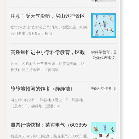
注意！受天气影响，房山这些景区
据“北京房山”官方公众号消息，按照北京市相关
部门要求，9月9日，房山
高质量推进中小学科学教育，区政
近日，区政府召开常务会议，区委副书记、区
长沈山州主持会议。《黄浦区
静静地顿河的作者（静静地）
向左转|向右转1、静静地（离去）2、静静地
（思考）3、静静地（望着）4
股票行情快报：莱克电气（603355
截至2023年9月8日收盘，莱克电气(603355)报