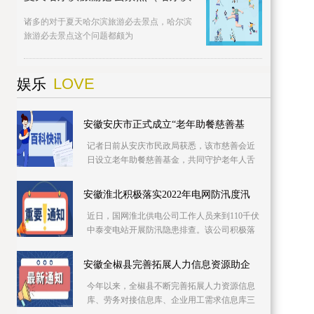
诸多的对于夏天哈尔滨旅游必去景点，哈尔滨
旅游必去景点这个问题都颇为
LOVE
娱乐
安徽安庆市正式成立“老年助餐慈善基
记者日前从安庆市民政局获悉，该市慈善会近
日设立老年助餐慈善基金，共同守护老年人舌
尖上的幸福。该基金专项用于资助城乡社区老
年食堂、社
安徽淮北积极落实2022年电网防汛度汛
近日，国网淮北供电公司工作人员来到110千伏
中泰变电站开展防汛隐患排查。该公司积极落
实2022年防汛度汛措施，提前细化应急预案，
推进极端
安徽全椒县完善拓展人力信息资源助企
今年以来，全椒县不断完善拓展人力资源信息
库、劳务对接信息库、企业用工需求信息库三