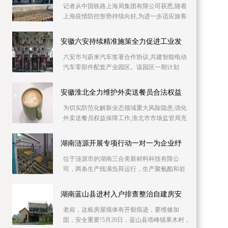
记者从中国铁路上海局集团有限公司获悉,随着
上海疫情防控形势持续向好,为进一步适应旅客
出行需要,助力复工复产,铁路部门自6月10日起
持续加
安徽六安持续精准施策全力促进工业发
六安市与蔚来汽车签署合作协议,共建智能电动
汽车零部件配套产业园区。该园区一期计划
2023年上半年投产,建成后将具备年产30万吨铝
压铸产能,
安徽淮北全力维护外卖送餐员合法权益
为切实防范化解新业态领域重大风险隐患,强化
外卖送餐员权益保障工作,淮北市市场监管局充
分发挥职能作用,全力维护外卖送餐员合法权
益。淮北
湖南涟源开展专项行动一对一为企业纾
位于涟源市的湖南三合美新材料科技有限公
司，两条生产线满负荷运行，生产聚氨酯和岩
棉复合板。因产品升级与产能扩充，急需新增
两条生产线，
湖南蓝山县进村入户排查整治自建房安
老叔，这栋房屋墙体有开裂痕迹，要维修加
固，安全重要!5月20日，蓝山县塔峰镇果木村，