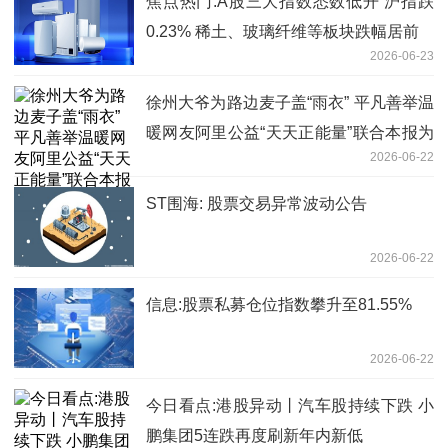
焦点热门:A股三大指数悉数低开 沪指跌
0.23% 稀土、玻璃纤维等板块跌幅居前
2026-06-23
徐州大爷为路边麦子盖“雨衣” 平凡善举温
暖网友阿里公益“天天正能量”联合本报为
2026-06-22
老人颁发特别奖-微头条
ST围海: 股票交易异常波动公告
2026-06-22
信息:股票私募仓位指数攀升至81.55%
2026-06-22
今日看点:港股异动丨汽车股持续下跌 小
鹏集团5连跌再度刷新年内新低