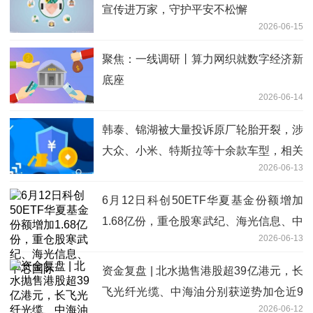
宣传进万家，守护平安不松懈
2026-06-15
聚焦：一线调研丨算力网织就数字经济新
底座
2026-06-14
韩泰、锦湖被大量投诉原厂轮胎开裂，涉
大众、小米、特斯拉等十余款车型，相关
2026-06-13
厂家回应_焦点短讯
6月12日科创50ETF华夏基金份额增加
1.68亿份，重仓股寒武纪、海光信息、中
2026-06-13
芯国际
资金复盘 | 北水抛售港股超39亿港元，长
飞光纤光缆、中海油分别获逆势加仓近9
2026-06-12
亿、超6亿港元