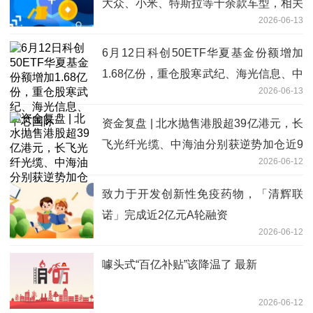
大众、小米、特斯拉等十余款车型，相关
2026-06-13
厂家回应_焦点短讯
6月12日科创50ETF华夏基金份额增加
1.68亿份，重仓股寒武纪、海光信息、中
2026-06-13
芯国际
资金复盘 | 北水抛售港股超39亿港元，长
飞光纤光缆、中海油分别获逆势加仓近9
2026-06-12
亿、超6亿港元
致力于开发创新性免疫药物，「清辉联
诺」完成近2亿元A轮融资
2026-06-12
噱头式“百亿补贴”该降温了 最新
2026-06-12