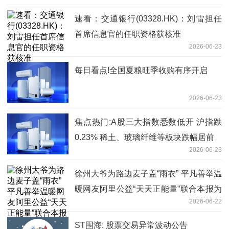
速看：交通银行(03328.HK)：刘雷担任
首席信息官的任职资格获核准
2026-06-23
每日看点!全国夏粮旺季收购有序开启
2026-06-23
焦点热门:A股三大指数悉数低开 沪指跌
0.23% 稀土、玻璃纤维等板块跌幅居前
2026-06-23
徐州大爷为路边麦子盖“雨衣” 平凡善举温
暖网友阿里公益“天天正能量”联合本报为
2026-06-22
老人颁发特别奖-微头条
ST围海: 股票交易异常波动公告