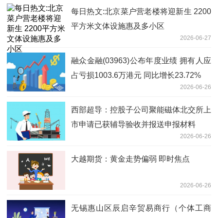
每日热文:北京菜户营老楼将迎新生 2200
平方米文体设施惠及多小区
2026-06-27
融众金融(03963)公布年度业绩 拥有人应
占亏损1003.6万港元 同比增长23.72%
2026-06-26
西部超导：控股子公司聚能磁体北交所上
市申请已获辅导验收并报送申报材料
2026-06-26
大越期货：黄金走势偏弱 即时焦点
2026-06-26
无锡惠山区辰启辛贸易商行（个体工商