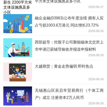
平方米文体设施惠及多小区
2026-06-27
融众金融(03963)公布年度业绩 拥有人应
占亏损1003.6万港元 同比增长23.72%
2026-06-26
西部超导：控股子公司聚能磁体北交所上
市申请已获辅导验收并报送申报材料
2026-06-26
大越期货：黄金走势偏弱 即时焦点
2026-06-26
无锡惠山区辰启辛贸易商行（个体工商
户）成立 注册资本2万人民币
2026-06-26