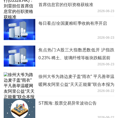
首席信息官的任职资格获核准
2026-06-23
每日看点!全国夏粮旺季收购有序开启
2026-06-23
焦点热门:A股三大指数悉数低开 沪指跌
0.23% 稀土、玻璃纤维等板块跌幅居前
2026-06-23
徐州大爷为路边麦子盖“雨衣” 平凡善举温
暖网友阿里公益“天天正能量”联合本报为
2026-06-22
老人颁发特别奖-微头条
ST围海: 股票交易异常波动公告
2026-06-22