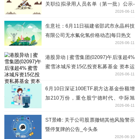
关职位拟录用人员名单（第一批）公示-
2026-06-11
速看
生意社：6月11日福建省邵武市永晶科技
有限公司无水氟化氢价格动态|每日热文
2026-06-11
港股异动 | 蜜雪集团(02097)午后涨超4%
蜜雪冰城斥资15亿投资私募基金 资本运
2026-06-11
作进入新阶段_焦点滚动
6月10日深证100ETF易方达基金份额增
加210万份，重仓股宁德时代、中际旭
2026-06-11
创、新易盛 头条
ST景峰: 关于公司股票撤销其他风险警示
暨停复牌的公告_今头条
2026-06-10