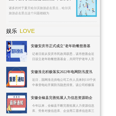
诸多的对于夏天哈尔滨旅游必去景点，哈尔滨
旅游必去景点这个问题都颇为
LOVE
娱乐
安徽安庆市正式成立“老年助餐慈善基
记者日前从安庆市民政局获悉，该市慈善会近
日设立老年助餐慈善基金，共同守护老年人舌
尖上的幸福。该基金专项用于资助城乡社区老
年食堂、社
安徽淮北积极落实2022年电网防汛度汛
近日，国网淮北供电公司工作人员来到110千伏
中泰变电站开展防汛隐患排查。该公司积极落
实2022年防汛度汛措施，提前细化应急预案，
推进极端
安徽全椒县完善拓展人力信息资源助企
今年以来，全椒县不断完善拓展人力资源信息
库、劳务对接信息库、企业用工需求信息库三