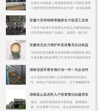
记者从中国铁路上海局集团有限公司获悉,随着
上海疫情防控形势持续向好,为进一步适应旅客
出行需要,助力复工复产,铁路部门自6月10日起
持续加
安徽六安持续精准施策全力促进工业发
六安市与蔚来汽车签署合作协议,共建智能电动
汽车零部件配套产业园区。该园区一期计划
2023年上半年投产,建成后将具备年产30万吨铝
压铸产能,
安徽淮北全力维护外卖送餐员合法权益
为切实防范化解新业态领域重大风险隐患,强化
外卖送餐员权益保障工作,淮北市市场监管局充
分发挥职能作用,全力维护外卖送餐员合法权
益。淮北
湖南涟源开展专项行动一对一为企业纾
位于涟源市的湖南三合美新材料科技有限公
司，两条生产线满负荷运行，生产聚氨酯和岩
棉复合板。因产品升级与产能扩充，急需新增
两条生产线，
湖南蓝山县进村入户排查整治自建房安
老叔，这栋房屋墙体有开裂痕迹，要维修加
固，安全重要!5月20日，蓝山县塔峰镇果木村，