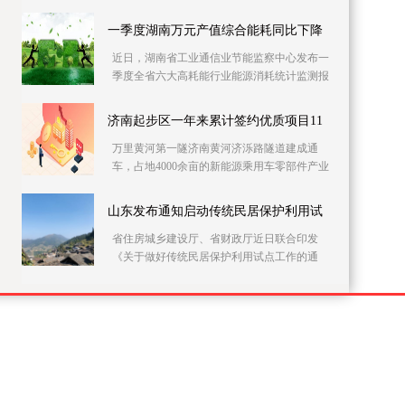
党员干部上门开展农村自建房安全隐患排查整
治。连日来
一季度湖南万元产值综合能耗同比下降
近日，湖南省工业通信业节能监察中心发布一
季度全省六大高耗能行业能源消耗统计监测报
告。据该报告，一季度全省146家主要高耗能企
业的万元
济南起步区一年来累计签约优质项目11
万里黄河第一隧济南黄河济泺路隧道建成通
车，占地4000余亩的新能源乘用车零部件产业
园加快施工……记者21日采访获悉，建设实施
方案获批复一
山东发布通知启动传统民居保护利用试
省住房城乡建设厅、省财政厅近日联合印发
《关于做好传统民居保护利用试点工作的通
知》，在全省部署开展传统民居保护利用试点
工作。此次试点