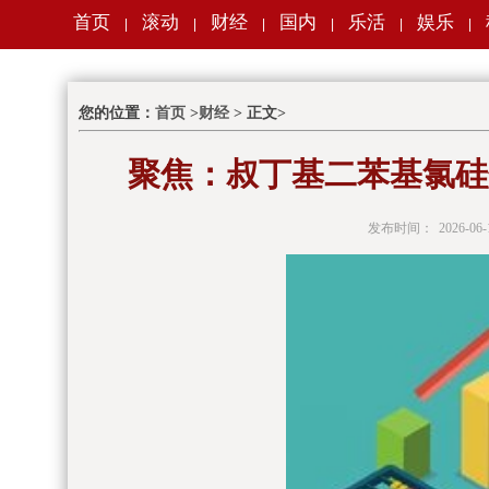
首页
滚动
财经
国内
乐活
娱乐
|
|
|
|
|
|
您的位置：
首页
>
财经
> 正文>
聚焦：叔丁基二苯基氯硅烷商
发布时间：
2026-06-