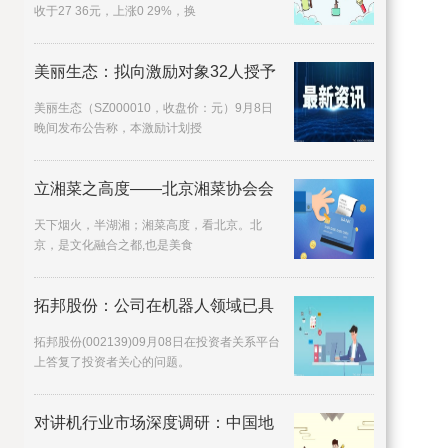
收于27 36元，上涨0 29%，换
美丽生态：拟向激励对象32人授予
美丽生态（SZ000010，收盘价：元）9月8日
晚间发布公告称，本激励计划授
立湘菜之高度——北京湘菜协会会
天下烟火，半湖湘；湘菜高度，看北京。北
京，是文化融合之都,也是美食
拓邦股份：公司在机器人领域已具
拓邦股份(002139)09月08日在投资者关系平台
上答复了投资者关心的问题。
对讲机行业市场深度调研：中国地