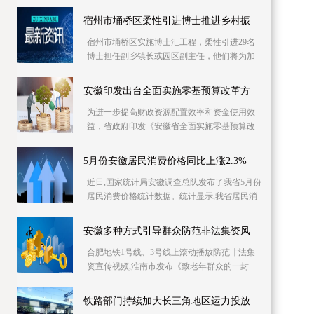
库信息资源，已摸排400多家次企业缺工岗位信
息1 2万个
宿州市埇桥区柔性引进博士推进乡村振
宿州市埇桥区实施博士汇工程，柔性引进29名
博士担任副乡镇长或园区副主任，他们将为加
快产业发展、推进乡村振兴强化智力支持。目
前，博士专
安徽印发出台全面实施零基预算改革方
为进一步提高财政资源配置效率和资金使用效
益，省政府印发《安徽省全面实施零基预算改
革方案》，明确从编制2023年预算起，在全省
范围内全面
5月份安徽居民消费价格同比上涨2.3%
近日,国家统计局安徽调查总队发布了我省5月份
居民消费价格统计数据。统计显示,我省居民消
费价格同比上涨2 3%,同比涨幅比上月回落0 4个
百分
安徽多种方式引导群众防范非法集资风
合肥地铁1号线、3号线上滚动播放防范非法集
资宣传视频,淮南市发布《致老年群众的一封
信》……6月份是一年一度防范和处置非法集资
宣传月,今
铁路部门持续加大长三角地区运力投放