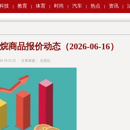
科技
教育
体育
时尚
汽车
热点
资讯
|
|
|
|
|
|
|
品报价动态（2026-06-16）
16 19:15:31
文章来源：
生意社