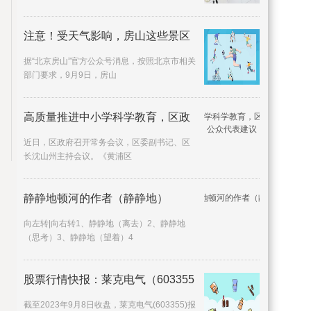
注意！受天气影响，房山这些景区
据“北京房山”官方公众号消息，按照北京市相关
部门要求，9月9日，房山
高质量推进中小学科学教育，区政
近日，区政府召开常务会议，区委副书记、区
长沈山州主持会议。《黄浦区
静静地顿河的作者（静静地）
向左转|向右转1、静静地（离去）2、静静地
（思考）3、静静地（望着）4
股票行情快报：莱克电气（603355
截至2023年9月8日收盘，莱克电气(603355)报