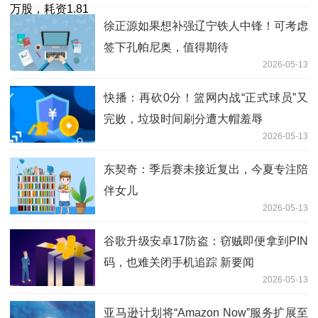
徐正源如果想补强辽宁铁人中锋！可考虑
签下孔帕尼奥，值得期待
2026-05-13
快播：再砍0分！篮网内战“正式球员”又
完败，垃圾时间刷分遭大帽羞辱
2026-05-13
东契奇：季后赛未接近复出，今夏专注陪
伴女儿
2026-05-13
谷歌升级安卓17防盗：窃贼即便拿到PIN
码，也难关闭手机追踪 新要闻
2026-05-13
亚马逊计划将“Amazon Now”服务扩展至