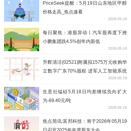
PriceSeek提醒：5月19日山东地区甲醇
价格走高_焦点速看
2026-05-19
每日聚焦：港股异动丨汽车股再度下挫
小鹏集团跌4.5%创年内新低
2026-05-19
升辉清洁(02521)附属拟1575万元收购华
立数字广东70%股权 进军人工智能系统
2026-05-19
开发|速递
生意社锰硅5月18日均差继续负向扩大
为-69.40元/吨
2026-05-18
焦点简讯:富邦科技：将于2026年05月19
日召开2025年年度股东大会