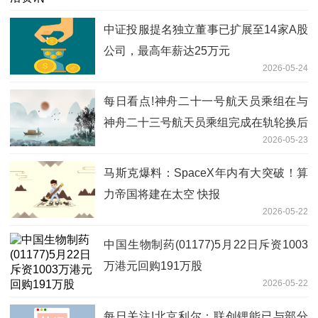
中证投服提名独立董事已扩展至14家A股
公司，最高年薪达25万元
2026-05-24
每日看点!神舟二十一号航天员乘组在与
神舟二十三号航天员乘组完成在轨轮换后
2026-05-23
将返回东风着陆场
马斯克爆料：SpaceX年内有大突破！算
力帝国将建在太空 快报
2026-05-22
中国生物制药(01177)5月22日斥资1003
万港元回购191万股
2026-05-22
每日关注!北京利尔：联创锂能已与部分