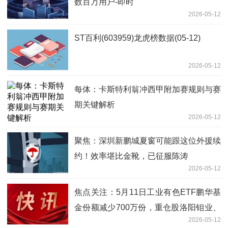
数百万用户-即时
2026-05-12
ST百利(603959)龙虎榜数据(05-12)
2026-05-12
每体：卡斯特利翁冲西甲附加赛规则与赛
期关键解析
2026-05-12
聚焦：深圳新鹏城夏窗可能跟这位外援续
约！效率堪比金靴，已征服陈涛
2026-05-12
焦点关注：5月11日工业有色ETF鹏华基
金份额减少700万份，重仓股洛阳钼业、
2026-05-12
北方稀土、中国铝业