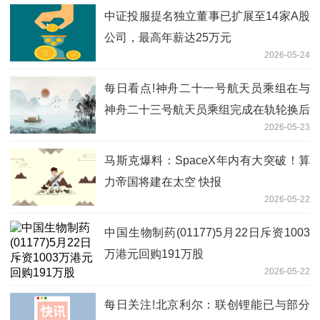
中证投服提名独立董事已扩展至14家A股
公司，最高年薪达25万元
2026-05-24
每日看点!神舟二十一号航天员乘组在与
神舟二十三号航天员乘组完成在轨轮换后
2026-05-23
将返回东风着陆场
马斯克爆料：SpaceX年内有大突破！算
力帝国将建在太空 快报
2026-05-22
中国生物制药(01177)5月22日斥资1003
万港元回购191万股
2026-05-22
每日关注!北京利尔：联创锂能已与部分