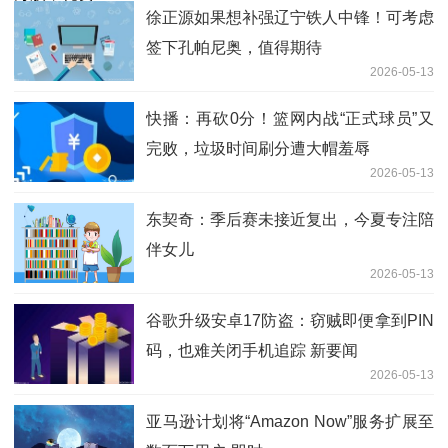
徐正源如果想补强辽宁铁人中锋！可考虑
签下孔帕尼奥，值得期待
2026-05-13
快播：再砍0分！篮网内战“正式球员”又
完败，垃圾时间刷分遭大帽羞辱
2026-05-13
东契奇：季后赛未接近复出，今夏专注陪
伴女儿
2026-05-13
谷歌升级安卓17防盗：窃贼即便拿到PIN
码，也难关闭手机追踪 新要闻
2026-05-13
亚马逊计划将“Amazon Now”服务扩展至