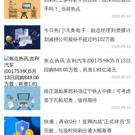
手吗？_当前热点
2026-05-14
今日热门!天奥电子：副总经理刘类骥计
划减持公司股份不超过约102万股
2026-05-13
焦点热讯:吉利汽车(00175.HK)5月13日
回购848.00万股，耗资1.81亿港元
2026-05-13
徐正源如果想补强辽宁铁人中锋！可考虑
签下孔帕尼奥，值得期待
2026-05-13
快播：再砍0分！篮网内战“正式球员”又
完败，垃圾时间刷分遭大帽羞辱