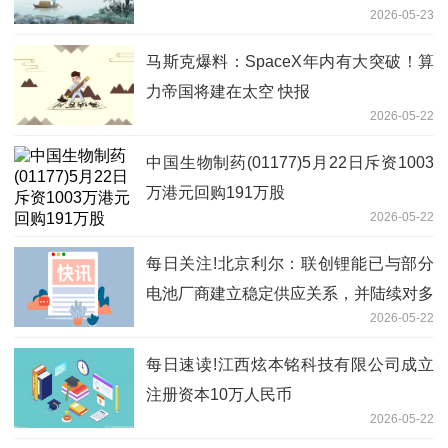
2026-05-23
将返回东风着陆场
马斯克爆料：SpaceX年内有大突破！算
力帝国将建在太空 快报
2026-05-22
中国生物制药(01177)5月22日斥资1003
万港元回购191万股
2026-05-22
每日关注!北京利尔：联创锂能已与部分
电池厂商建立稳定供应关系，并陆续对多
2026-05-22
家客户送样验证
每日速读!江西炫本铭科技有限公司成立
注册资本10万人民币
2026-05-22