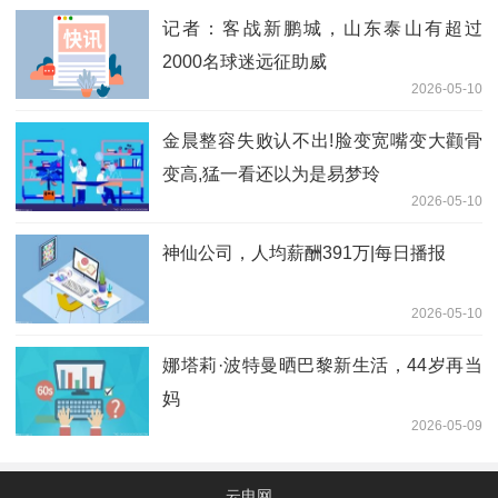
记者：客战新鹏城，山东泰山有超过
2000名球迷远征助威
2026-05-10
金晨整容失败认不出!脸变宽嘴变大颧骨
变高,猛一看还以为是易梦玲
2026-05-10
神仙公司，人均薪酬391万|每日播报
2026-05-10
娜塔莉·波特曼晒巴黎新生活，44岁再当
妈
2026-05-09
云电网