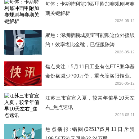
每体：卡斯特利翁冲西甲附加赛规则与赛
期关键解析
2026-05-12
聚焦：深圳新鹏城夏窗可能跟这位外援续
约！效率堪比金靴，已征服陈涛
2026-05-12
焦点关注：5月11日工业有色ETF鹏华基
金份额减少700万份，重仓股洛阳钼业、
2026-05-12
北方稀土、中国铝业
江苏三市官宣入夏，较常年偏早10天左
右_焦点速讯
2026-05-11
焦点播报:锅圈(02517)5月11日斥资
199.56万港元回购62.24万股