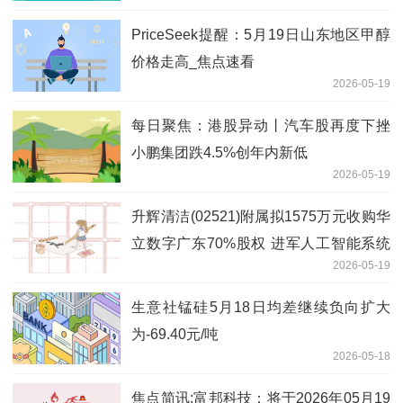
PriceSeek提醒：5月19日山东地区甲醇
价格走高_焦点速看
2026-05-19
每日聚焦：港股异动丨汽车股再度下挫
小鹏集团跌4.5%创年内新低
2026-05-19
升辉清洁(02521)附属拟1575万元收购华
立数字广东70%股权 进军人工智能系统
2026-05-19
开发|速递
生意社锰硅5月18日均差继续负向扩大
为-69.40元/吨
2026-05-18
焦点简讯:富邦科技：将于2026年05月19