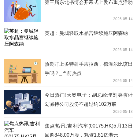
第三届东北书博会开幕式上发布重点活动
2026-05-14
英超：曼城轻取水晶宫继续施压阿森纳
2026-05-14
热刺盯上多特射手吉拉西，德泽尔比该出
手吗？_当前热点
2026-05-14
今日热门!天奥电子：副总经理刘类骥计
划减持公司股份不超过约102万股
2026-05-13
焦点热讯:吉利汽车(00175.HK)5月13日
回购848.00万股，耗资1.81亿港元