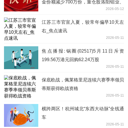
金份额减少700万份，重仓股洛阳钼业、
2026-05-12
北方稀土、中国铝业
江苏三市官宣入夏，较常年偏早10天左
右_焦点速讯
2026-05-11
焦点播报:锅圈(02517)5月11日斥资
199.56万港元回购62.24万股
2026-05-11
保底欧战，佩莱格里尼连续六赛季率领贝
蒂斯获得欧战资格
2026-05-11
横跨两区！杭州城北“东西大动脉”全线通
车
2026-05-11