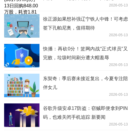
2026-05-13
徐正源如果想补强辽宁铁人中锋！可考虑
签下孔帕尼奥，值得期待
2026-05-13
快播：再砍0分！篮网内战“正式球员”又
完败，垃圾时间刷分遭大帽羞辱
2026-05-13
东契奇：季后赛未接近复出，今夏专注陪
伴女儿
2026-05-13
谷歌升级安卓17防盗：窃贼即便拿到PIN
码，也难关闭手机追踪 新要闻
2026-05-13