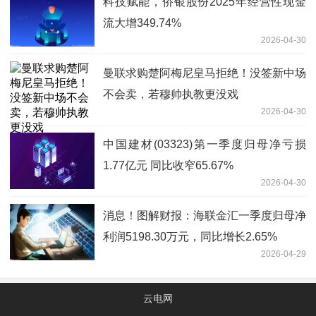
科技赋能，侨银股份2025年经营性现金
流大增349.74%
2026-04-30
曼联求购楚阿梅尼皇马拒绝！没签新中场
不会卖，若穆帅执教更没戏
2026-04-30
中国建材(03323)第一季度归母净亏损
1.77亿元 同比收窄65.67%
2026-04-30
消息！图解财报：海联金汇一季度归母净
利润5198.30万元，同比增长2.65%
2026-04-29
云电网