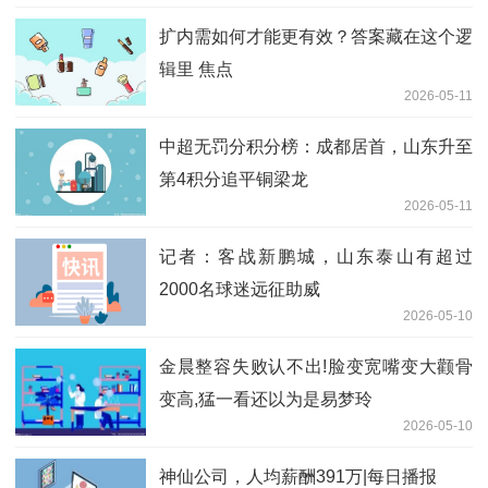
扩内需如何才能更有效？答案藏在这个逻
辑里 焦点
2026-05-11
中超无罚分积分榜：成都居首，山东升至
第4积分追平铜梁龙
2026-05-11
记者：客战新鹏城，山东泰山有超过
2000名球迷远征助威
2026-05-10
金晨整容失败认不出!脸变宽嘴变大颧骨
变高,猛一看还以为是易梦玲
2026-05-10
神仙公司，人均薪酬391万|每日播报